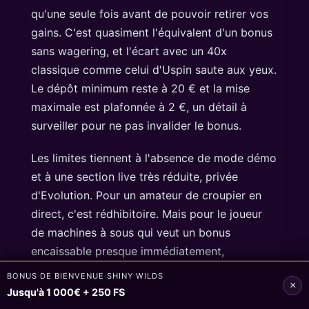
BONUS DE BIENVENUE SHINY WILDS
×
Jusqu'à 1 000€ + 250 FS