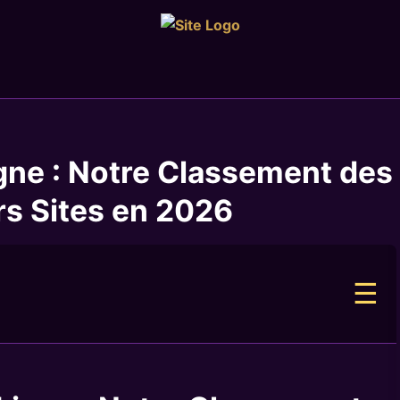
igne : Notre Classement des
rs Sites en 2026