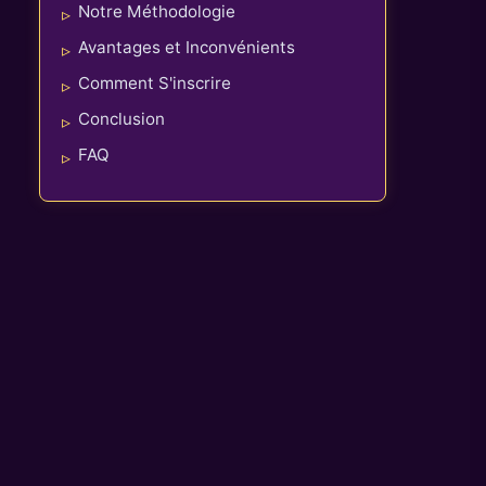
Notre Méthodologie
Avantages et Inconvénients
Comment S'inscrire
Conclusion
FAQ