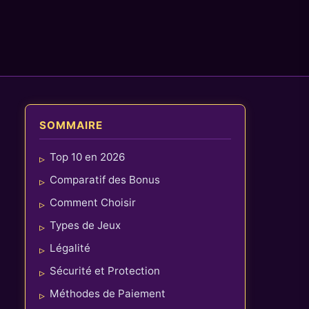
SOMMAIRE
Top 10 en 2026
Comparatif des Bonus
Comment Choisir
Types de Jeux
Légalité
Sécurité et Protection
Méthodes de Paiement